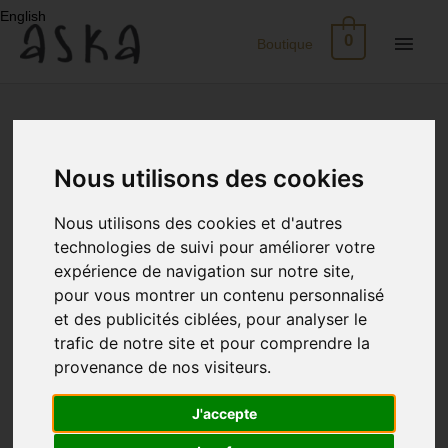
Aller
English
au
Men
0
Boutique
contenu
princ
Nouveau
Eco-
Nous utilisons des cookies
Print
Nous utilisons des cookies et d'autres
Robes
technologies de suivi pour améliorer votre
expérience de navigation sur notre site,
pour vous montrer un contenu personnalisé
Soie
et des publicités ciblées, pour analyser le
trafic de notre site et pour comprendre la
Jupes
provenance de nos visiteurs.
Tops
J'accepte