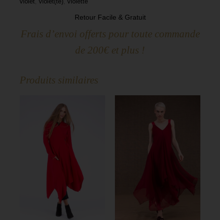
violet
,
violet(te)
,
violette
Retour Facile & Gratuit
Frais d’envoi offerts pour toute commande
de 200€ et plus !
Produits similaires