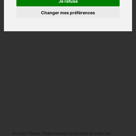
Je refuse
Châles
Changer mes préférences
Manteaux
Tuniques
Pulls
Vests
Pantalons
Mariage
Accessoires
Accueil
/
Robes
/ Robe mauve cache-cœur en coton bio