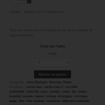
Lavage : Machine 30°C séparément
Tous nos vêtements sont fabriqués de séries limitées de
façon artisanale.
Guide des Tailles
Taille
Ajouter au panier
Catégories :
Aska Basiques
,
Nouveau
,
Robes
Étiquettes :
cache-cœur
,
cache-coeur-2
,
col châle
,
confortable
,
coton bio
,
court
,
court(e)
,
courte
,
été
,
évasé
,
évasé(e)
,
évasée
,
mauve
,
mi-long
,
mi-long(ue)
,
mi-longue
,
plage
,
robe
,
robe manteau
,
vacances
,
vêtement modulable
,