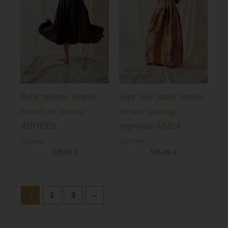
Robe marron longue
Jupe rose jaune longue
évasée en viscose
en soie sauvage
RHODES
imprimée SARIA
Nouveau
Eco-Print
378,00
€
545,00
€
1
2
3
→