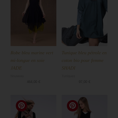
Robe bleu marine vert
Tunique bleu pétrole en
mi-longue en soie
coton bio pour femme
JADE
SHADI
Nouveau
Tuniques
464,00
€
97,00
€