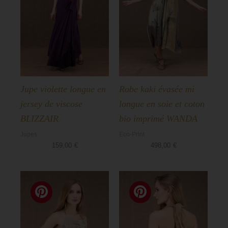
Aska
Basiques
Jupe violette longue en
Robe kaki évasée mi
jersey de viscose
longue en soie et coton
BLIZZAIR
bio imprimé WANDA
Jupes
Eco-Print
159,00
€
498,00
€