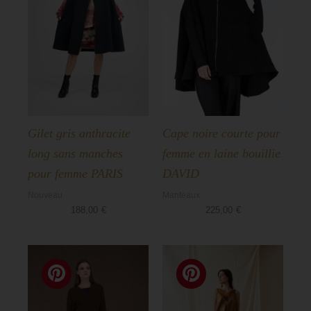
Gilet gris anthracite
Cape noire courte pour
long sans manches
femme en laine bouillie
pour femme PARIS
DAVID
Nouveau
Manteaux
188,00
€
225,00
€