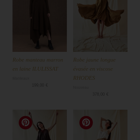
Robe manteau marron
Robe jaune longue
en laine ILULISSAT
évasée en viscose
RHODES
Manteaux
199,00
€
Nouveau
378,00
€