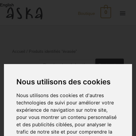
Aller
English
au
Men
0
Boutique
contenu
princ
Nouveau
Eco-
Accueil
/ Produits identifiés “évasée”
Print
Rechercher :
Robes
Trié
Affichage de 1–24 sur 71 résultats
Nous utilisons des cookies
du
plus
Soie
récent
Nous utilisons des cookies et d'autres
au
plus
technologies de suivi pour améliorer votre
ancien
Jupes
expérience de navigation sur notre site,
pour vous montrer un contenu personnalisé
Tops
et des publicités ciblées, pour analyser le
trafic de notre site et pour comprendre la