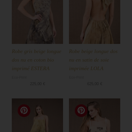
Robe gris beige longue
Robe beige longue dos
dos nu en coton bio
nu en satin de soie
imprimé ESTERA
imprimée LOLA
Eco-Print
Eco-Print
225,00
€
625,00
€