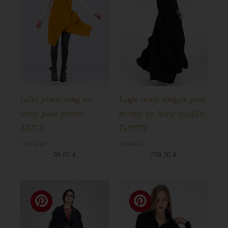
Gilet jaune long en
Cape noire longue pour
laine pour femme
femme en laine bouillie
NUUK
DAVID
Tuniques
Manteaux
99,00
€
259,00
€