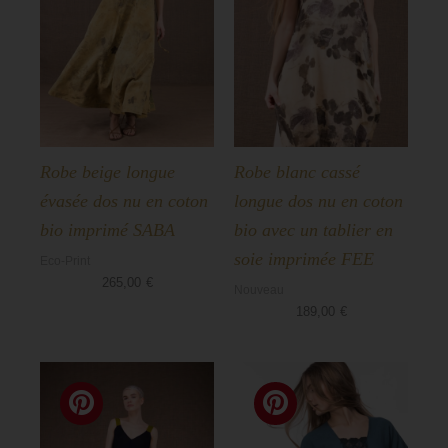
Robe beige longue
Robe blanc cassé
évasée dos nu en coton
longue dos nu en coton
bio imprimé SABA
bio avec un tablier en
soie imprimée FEE
Eco-Print
265,00
€
Nouveau
189,00
€