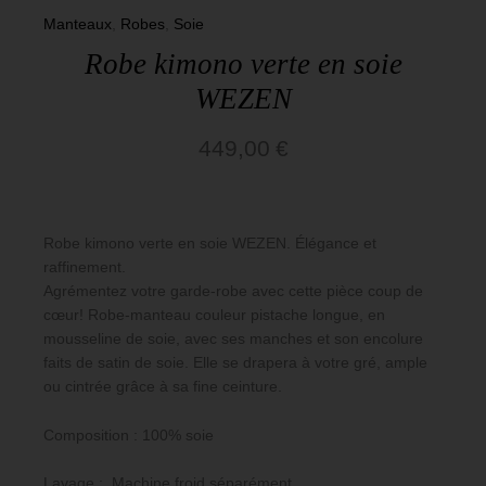
Aska
Manteaux
,
Robes
,
Soie
Basiques
Robe kimono verte en soie
WEZEN
449,00
€
Robe kimono verte en soie WEZEN. Élégance et
raffinement.
Agrémentez votre garde-robe avec cette pièce coup de
cœur! Robe-manteau couleur pistache longue, en
mousseline de soie, avec ses manches et son encolure
faits de satin de soie. Elle se drapera à votre gré, ample
ou cintrée grâce à sa fine ceinture.
Composition : 100% soie
Lavage : Machine froid séparément