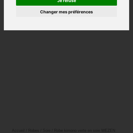
Je refuse
Châles
Changer mes préférences
Manteaux
Tuniques
Pulls
Vests
Pantalons
Mariage
Accessoires
Accueil
/
Robes
/
Soie
/ Robe kimono verte en soie WEZEN