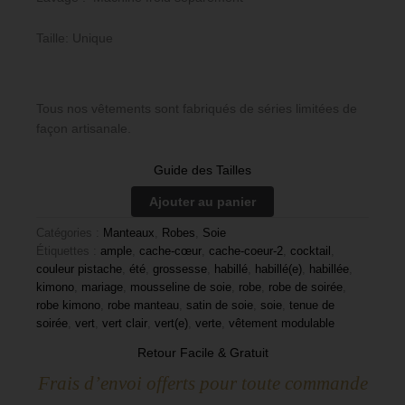
Taille: Unique
Tous nos vêtements sont fabriqués de séries limitées de
façon artisanale.
Guide des Tailles
Ajouter au panier
Catégories :
Manteaux
,
Robes
,
Soie
Étiquettes :
ample
,
cache-cœur
,
cache-coeur-2
,
cocktail
,
couleur pistache
,
été
,
grossesse
,
habillé
,
habillé(e)
,
habillée
,
kimono
,
mariage
,
mousseline de soie
,
robe
,
robe de soirée
,
robe kimono
,
robe manteau
,
satin de soie
,
soie
,
tenue de
soirée
,
vert
,
vert clair
,
vert(e)
,
verte
,
vêtement modulable
Retour Facile & Gratuit
Frais d’envoi offerts pour toute commande