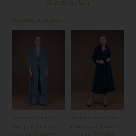
de 200€ et plus !
Produits similaires
Manteau-trench bleu
Manteau-trench bleu
clair pour femme en
canard pour femme en
coton bio BOGART
coton bio BOGART