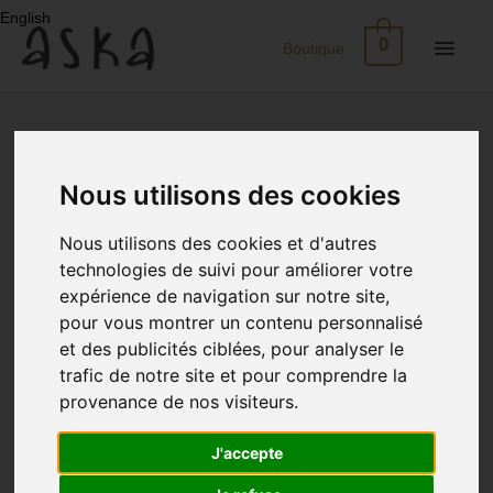
Aller
English
au
Men
0
Boutique
contenu
princ
Nouveau
Eco-
Nous utilisons des cookies
Print
Nous utilisons des cookies et d'autres
Robes
technologies de suivi pour améliorer votre
expérience de navigation sur notre site,
pour vous montrer un contenu personnalisé
Soie
et des publicités ciblées, pour analyser le
trafic de notre site et pour comprendre la
Jupes
provenance de nos visiteurs.
Tops
J'accepte