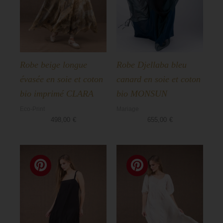
Robe beige longue
Robe Djellaba bleu
évasée en soie et coton
canard en soie et coton
bio imprimé CLARA
bio MONSUN
Eco-Print
Mariage
498,00
€
655,00
€