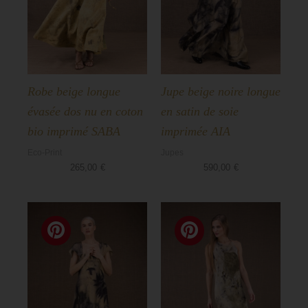
Aska
Basiques
Robe beige longue
Jupe beige noire longue
évasée dos nu en coton
en satin de soie
bio imprimé SABA
imprimée AIA
Eco-Print
Jupes
265,00
€
590,00
€