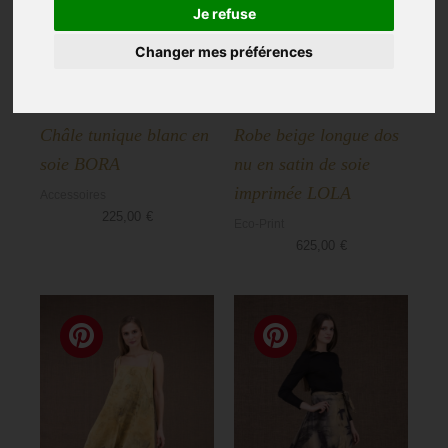
Je refuse
Châles
Changer mes préférences
Manteaux
Tuniques
Châle tunique blanc en
Robe beige longue dos
soie BORA
nu en satin de soie
Pulls
imprimée LOLA
Accessoires
225,00
€
Eco-Print
Vests
625,00
€
Pantalons
Mariage
Accessoires