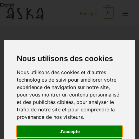
Aller
English
au
Men
0
Boutique
contenu
princ
Nouveau
Eco-
Accueil
/ Mariage
Nous utilisons des cookies
Print
Rechercher :
Nous utilisons des cookies et d'autres
Robes
technologies de suivi pour améliorer votre
Trié
11 résultats affichés
du
expérience de navigation sur notre site,
plus
Soie
récent
pour vous montrer un contenu personnalisé
au
et des publicités ciblées, pour analyser le
plus
ancien
trafic de notre site et pour comprendre la
Jupes
provenance de nos visiteurs.
Tops
J'accepte