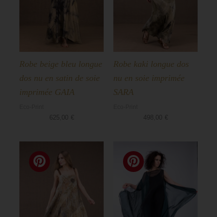
Robe beige bleu longue
Robe kaki longue dos
dos nu en satin de soie
nu en soie imprimée
imprimée GAIA
SARA
Eco-Print
Eco-Print
625,00
€
498,00
€