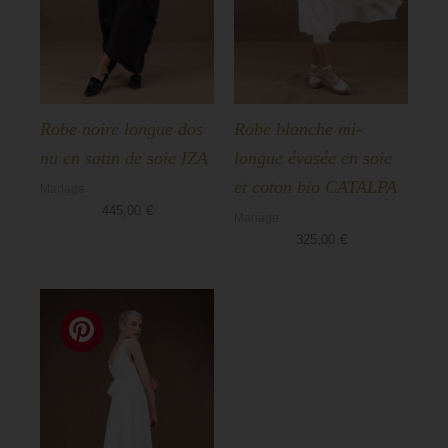
Robe noire longue dos
Robe blanche mi-
nu en satin de soie IZA
longue évasée en soie
et coton bio CATALPA
Mariage
445,00
€
Mariage
325,00
€