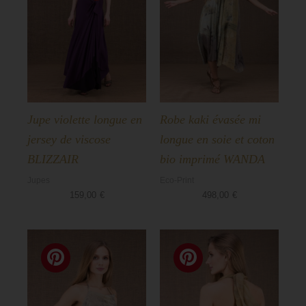
Aska
Basiques
Jupe violette longue en
Robe kaki évasée mi
jersey de viscose
longue en soie et coton
BLIZZAIR
bio imprimé WANDA
Jupes
Eco-Print
159,00
€
498,00
€