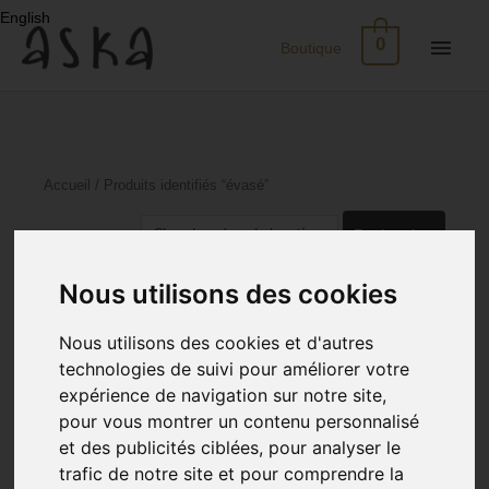
Aller
English
au
Men
0
Boutique
contenu
princ
Nouveau
Eco-
Accueil
/ Produits identifiés “évasé”
Print
Rechercher :
Robes
Trié
Affichage de 1–24 sur 89 résultats
Nous utilisons des cookies
du
plus
Soie
récent
Nous utilisons des cookies et d'autres
au
plus
technologies de suivi pour améliorer votre
ancien
Jupes
expérience de navigation sur notre site,
pour vous montrer un contenu personnalisé
Tops
et des publicités ciblées, pour analyser le
trafic de notre site et pour comprendre la