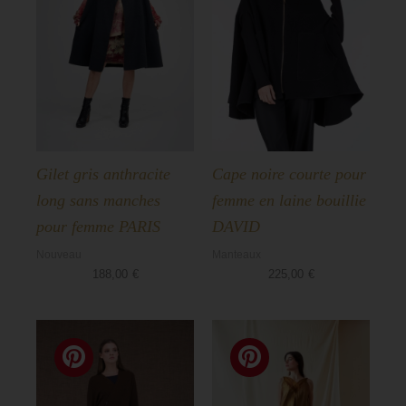
Gilet gris anthracite
Cape noire courte pour
long sans manches
femme en laine bouillie
pour femme PARIS
DAVID
Nouveau
Manteaux
188,00
€
225,00
€