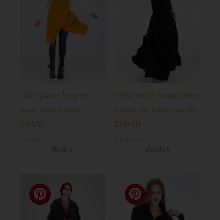
Gilet jaune long en
Cape noire longue pour
laine pour femme
femme en laine bouillie
NUUK
DAVID
Tuniques
Manteaux
99,00
€
259,00
€