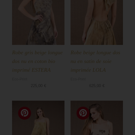
Robe gris beige longue
Robe beige longue dos
dos nu en coton bio
nu en satin de soie
imprimé ESTERA
imprimée LOLA
Eco-Print
Eco-Print
225,00
€
625,00
€