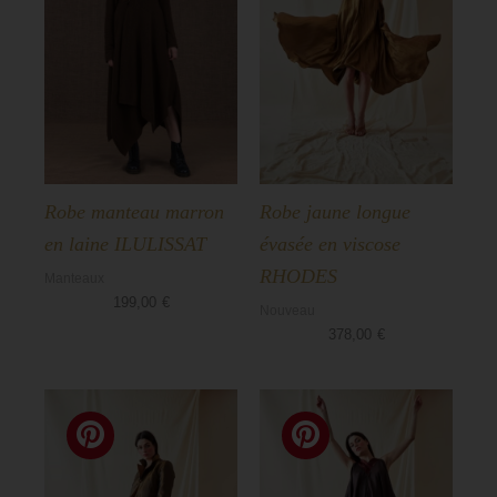
Robe manteau marron
Robe jaune longue
en laine ILULISSAT
évasée en viscose
RHODES
Manteaux
199,00
€
Nouveau
378,00
€