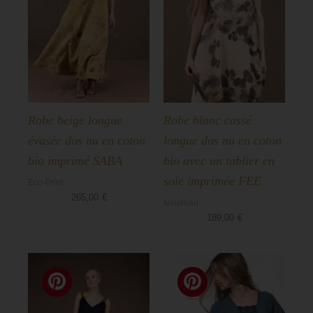
Robe beige longue
Robe blanc cassé
évasée dos nu en coton
longue dos nu en coton
bio imprimé SABA
bio avec un tablier en
soie imprimée FEE
Eco-Print
265,00
€
Nouveau
189,00
€