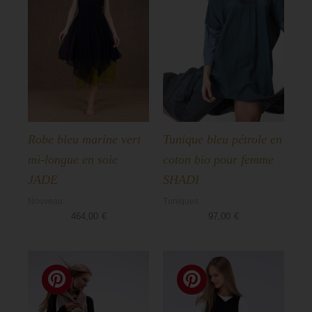
Robe bleu marine vert
Tunique bleu pétrole en
mi-longue en soie
coton bio pour femme
JADE
SHADI
Nouveau
Tuniques
464,00
€
97,00
€