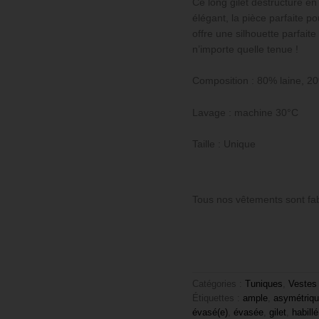
Ce long gilet déstructuré en
élégant, la pièce parfaite po
offre une silhouette parfaite
n’importe quelle tenue !
Composition : 80% laine, 2
Lavage : machine 30°C
Taille : Unique
Tous nos vêtements sont fab
Catégories :
Tuniques
,
Vestes
Étiquettes :
ample
,
asymétriq
évasé(e)
,
évasée
,
gilet
,
habillé