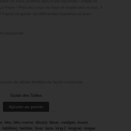
 laine ne vous quittera plus d’une seconde ! Ample et
ur l’hiver ! Près du corps en haut et évasé vers le bas, il
 ! Il peut se porter de différentes manières et avec
0% polyamide
riqués de séries limitées de façon artisanale.
Guide des Tailles
Ajouter au panier
ue
,
bleu
,
bleu marine
,
bleu(e)
,
bleue
,
cardigan
,
évasé
,
,
habillé(e)
,
habillée
,
hiver
,
laine
,
long-2
,
long(ue)
,
longue
,