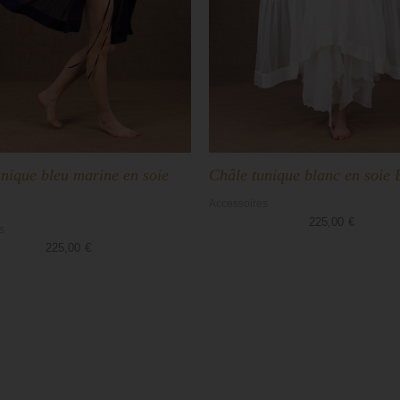
nique bleu marine en soie
Châle tunique blanc en soi
Accessoires
225,00
€
s
225,00
€