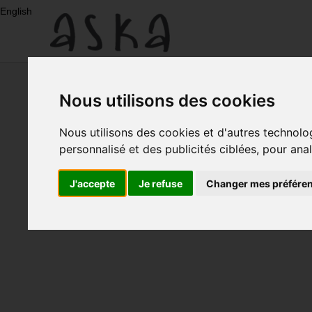
Aller
English
au
contenu
Nouveau
Nous utilisons des cookies
Eco-
Nous utilisons des cookies et d'autres technolo
personnalisé et des publicités ciblées, pour ana
Print
J'accepte
Je refuse
Changer mes préfére
Robes
Soie
Jupes