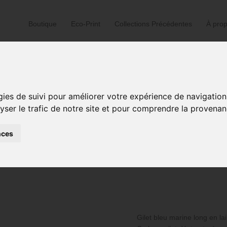
Boutique
Eco-Print
Collections Précédentes
À pro
Accueil
/
Tuniques
/ Gilet ble
gies de suivi pour améliorer votre expérience de navigation
Tuniques
,
Vestes
lyser le trafic de notre site et pour comprendre la provenan
Gilet bleu ma
nces
Gilet bleu marine long en l