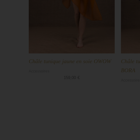
Châle tunique jaune en soie OWOW
Châle tu
BORA
Accessoires
159,00
€
Accessoire