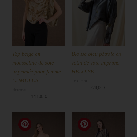
Top beige en
Blouse bleu pétrole en
mousseline de soie
satin de soie imprimé
imprimée pour femme
HELOISE
CUMULUS
Eco-Print
278,00
€
Nouveau
148,00
€