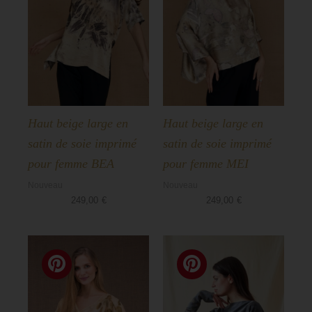
Haut beige large en
Haut beige large en
satin de soie imprimé
satin de soie imprimé
pour femme BEA
pour femme MEI
Nouveau
Nouveau
249,00
€
249,00
€