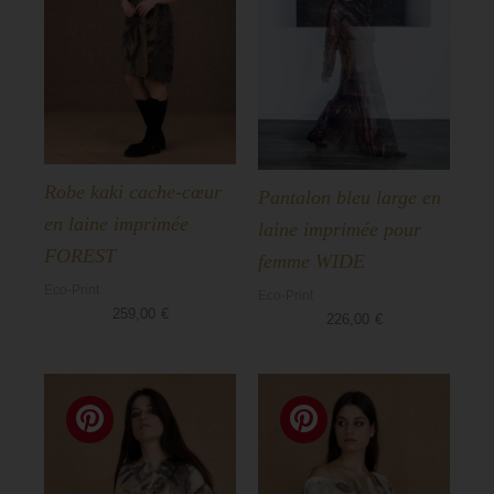
Robe kaki cache-cœur
Pantalon bleu large en
en laine imprimée
laine imprimée pour
FOREST
femme WIDE
Eco-Print
Eco-Print
259,00
€
226,00
€