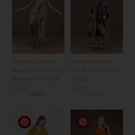
Robe kaki évasée mi
Robe kimono beige
longue en soie et coton
bleu en soie imprimée
bio imprimé WANDA
SUMAK
Eco-Print
Eco-Print
498,00
€
575,00
€