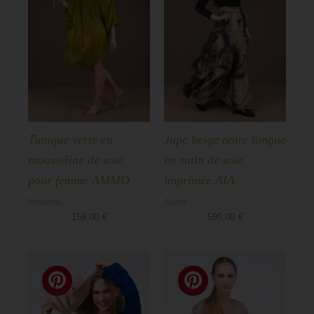
Tunique verte en
Jupe beige noire longue
mousseline de soie
en satin de soie
pour femme AMMO
imprimée AIA
Nouveau
Jupes
159,00
€
590,00
€