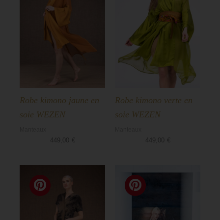
Aska
Basiques
Robe kimono jaune en
Robe kimono verte en
soie WEZEN
soie WEZEN
Manteaux
Manteaux
449,00
€
449,00
€