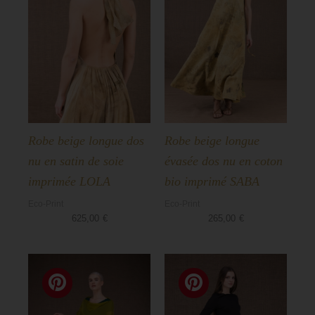
Robe beige longue dos
Robe beige longue
nu en satin de soie
évasée dos nu en coton
imprimée LOLA
bio imprimé SABA
Eco-Print
Eco-Print
625,00
€
265,00
€