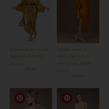
Kimono jaune en soie
Tunique jaune en
imprimée THÈBES
mousseline de soie
pour femme AMMO
Manteaux
780,00
€
Nouveau
159,00
€