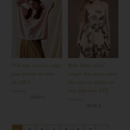
Pull rose oversize large
Robe blanc cassé
pour femme en laine
longue dos nu en coton
ALASKA
bio avec un tablier en
soie imprimée FEE
Nouveau
129,00
€
Nouveau
189,00
€
1
2
3
4
5
6
7
→