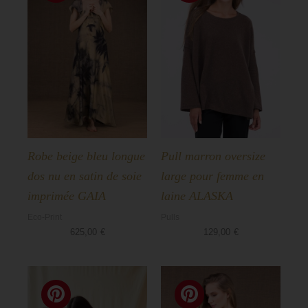
Robe beige bleu longue
Pull marron oversize
dos nu en satin de soie
large pour femme en
imprimée GAIA
laine ALASKA
Eco-Print
Pulls
625,00
€
129,00
€