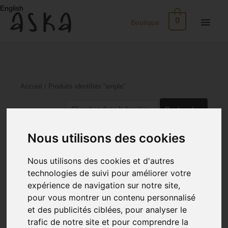
Aller
English
au
Men
0
Boutique
contenu
princ
Nouveau
Eco-
Accueil
/ Produits identifiés “ample”
Print
Rechercher :
Robes
Trié
Affichage de 1–24 sur 164 résultats
Nous utilisons des cookies
du
plus
Soie
récent
Nous utilisons des cookies et d'autres
au
plus
technologies de suivi pour améliorer votre
ancien
Jupes
expérience de navigation sur notre site,
pour vous montrer un contenu personnalisé
Tops
et des publicités ciblées, pour analyser le
trafic de notre site et pour comprendre la