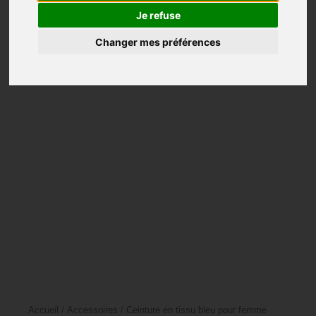
Châles
Je refuse
Changer mes préférences
Manteaux
Tuniques
Pulls
Vests
Pantalons
Mariage
Accessoires
Accueil
/
Accessoires
/ Ceinture en tissu bleu pour femme