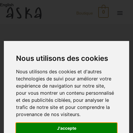
Aller
English
au
Men
0
Boutique
contenu
princ
Nouveau
Eco-
Print
Nous utilisons des cookies
Nous utilisons des cookies et d'autres
Robes
technologies de suivi pour améliorer votre
expérience de navigation sur notre site,
Soie
pour vous montrer un contenu personnalisé
et des publicités ciblées, pour analyser le
Jupes
trafic de notre site et pour comprendre la
provenance de nos visiteurs.
Tops
J'accepte