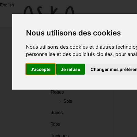
Aller
English
au
contenu
Nouveau
Nous utilisons des cookies
Nous utilisons des cookies et d'autres technolo
Eco-
personnalisé et des publicités ciblées, pour ana
Print
Nouveau
J'accepte
Je refuse
Changer mes préfére
Eco-Print
Robes
Robes
Soie
Soie
Jupes
Tops
Jupes
Tuniques