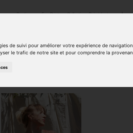
Boutique
Eco-Print
Collections Précédentes
À pro
gies de suivi pour améliorer votre expérience de navigation
lyser le trafic de notre site et pour comprendre la provenan
Accueil
/ Produits identifiés “t-shirt eco-print”
nces
Voici le seul résultat