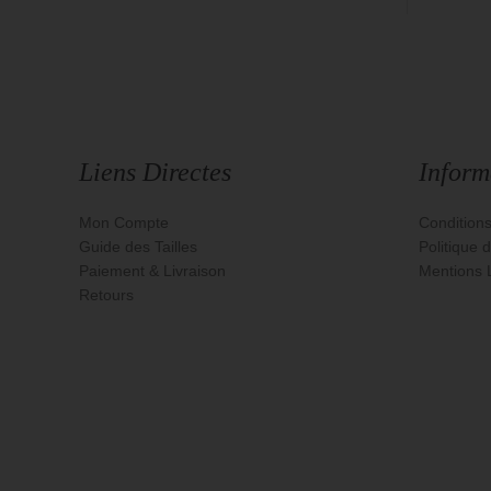
Pantalons
Mariage
Liens Directes
Inform
Accessoires
Mon Compte
Condition
Guide des Tailles
Politique d
Aska
Paiement & Livraison
Mentions 
Retours
Basiques