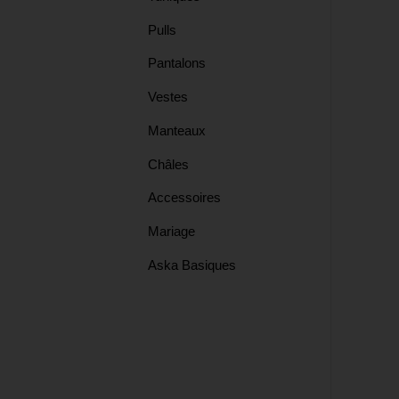
Pulls
Tops
Pantalons
Vestes
Châles
Manteaux
Châles
Manteaux
Accessoires
Mariage
Tuniques
Aska Basiques
Pulls
Vests