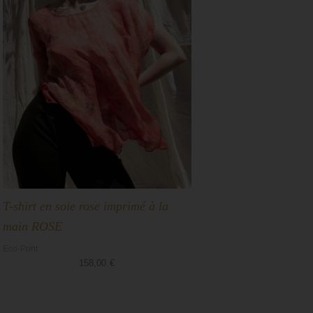
T-shirt en soie rose imprimé à la
main ROSE
Eco-Print
158,00
€