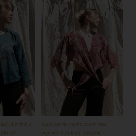
nard imprimé à
Veste courte cache coeur rose
o ZEFIR
imprimé à la main CHLOE