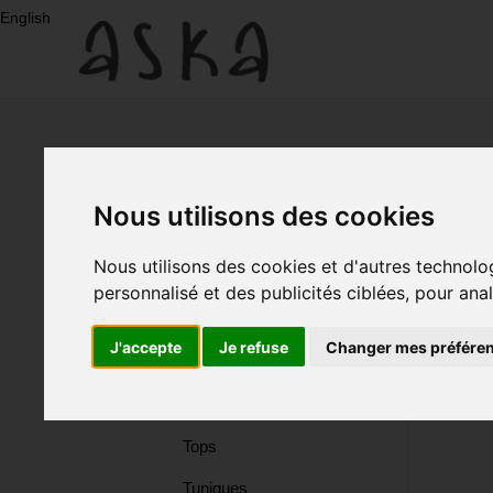
Aller
English
au
contenu
Nouveau
Eco-
Nous utilisons des cookies
Print
Nouveau
Nous utilisons des cookies et d'autres technolo
Eco-Print
personnalisé et des publicités ciblées, pour ana
Robes
Robes
J'accepte
Je refuse
Changer mes préfére
Soie
Soie
Jupes
Tops
Jupes
Tuniques