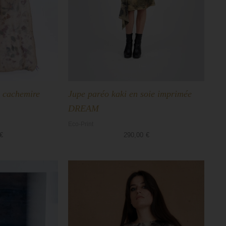
n cachemire
Jupe paréo kaki en soie imprimée
DREAM
Eco-Print
€
290,00
€