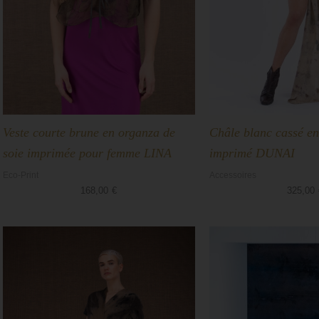
Veste courte brune en organza de
Châle blanc cassé e
soie imprimée pour femme LINA
imprimé DUNAI
Eco-Print
Accessoires
168,00
€
325,00