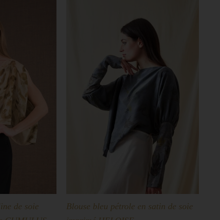
ine de soie
Blouse bleu pétrole en satin de soie