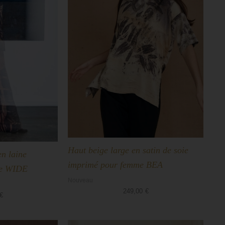
Haut beige large en satin de soie
en laine
imprimé pour femme BEA
me WIDE
Nouveau
249,00
€
€