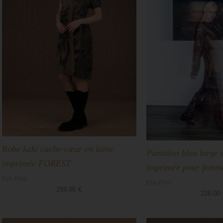
Robe kaki cache-cœur en laine
Pantalon bleu large 
imprimée FOREST
imprimée pour fem
Eco-Print
Eco-Print
259,00
€
226,00