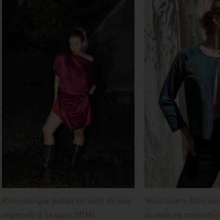
Robe-tunique fushia en satin de soie
Veste courte bleu ca
imprimée à la main MIMI
la main en coton bi