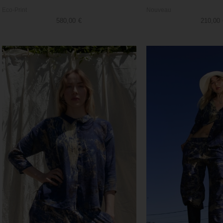
Eco-Print
Nouveau
580,00
€
210,00