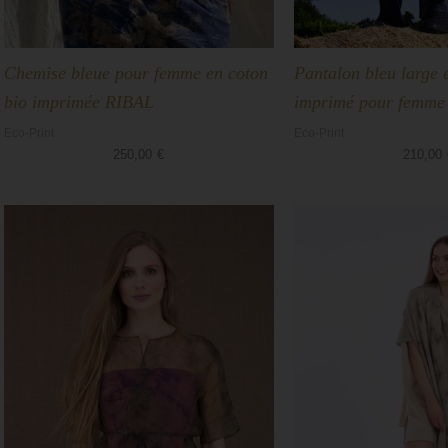
Chemise bleue pour femme en coton
Pantalon bleu large 
bio imprimée RIBAL
imprimé pour femm
Eco-Print
Eco-Print
250,00
€
210,00