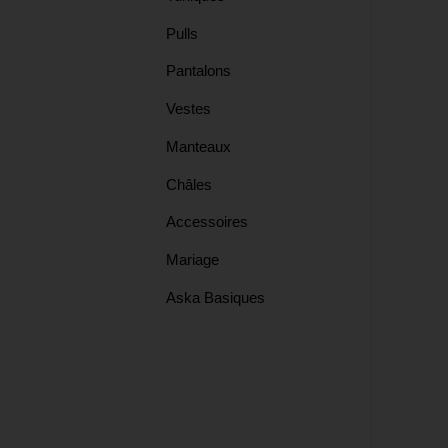
Pulls
Tops
Pantalons
Vestes
Châles
Manteaux
Châles
Manteaux
Accessoires
Mariage
Tuniques
Aska Basiques
Pulls
Vests