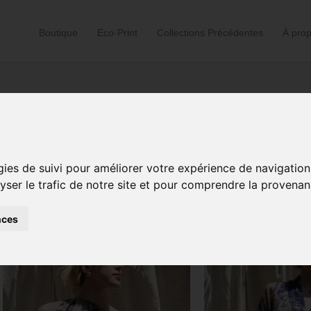
Boutique
Eco-Print
Collections Précédentes
À pro
Accueil
/ Produits identifiés “eco-print”
gies de suivi pour améliorer votre expérience de navigation
lyser le trafic de notre site et pour comprendre la provenan
Trié
Affichage de 1–24 sur 100 résultats
du
plus
récent
nces
au
plus
ancien