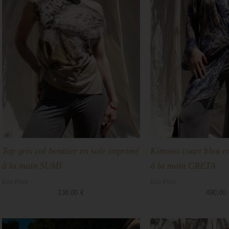
Top gris col benitier en soie imprimé
Kimono court bleu en
à la main SUMI
à la main CRETA
Eco-Print
Eco-Print
138,00
€
490,00