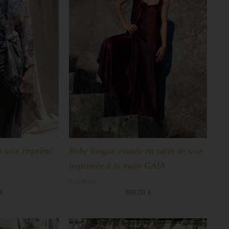
 soie imprimé
Robe longue evasée en satin de soie
imprimée à la main GAIA
Eco-Print
€
890,00
€