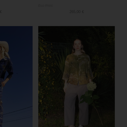
Eco-Print
€
265,00
€