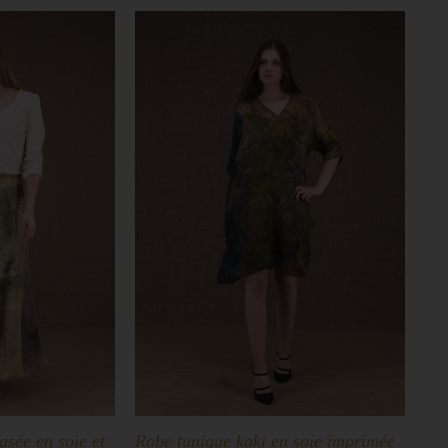
asée en soie et
Robe tunique kaki en soie imprimée