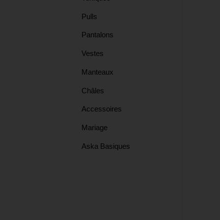
Pulls
Tops
Pantalons
Vestes
Châles
Manteaux
Châles
Manteaux
Accessoires
Mariage
Tuniques
Aska Basiques
Pulls
Vests