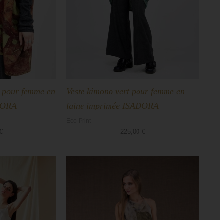
 pour femme en
Veste kimono vert pour femme en
DORA
laine imprimée ISADORA
Eco-Print
€
225,00
€