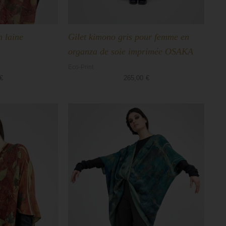
 laine
Gilet kimono gris pour femme en
organza de soie imprimée OSAKA
Eco-Print
€
265,00
€