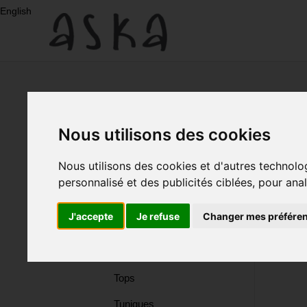
Aller
English
au
contenu
Nouveau
Eco-
Nous utilisons des cookies
Print
Nouveau
Nous utilisons des cookies et d'autres technolo
Eco-Print
personnalisé et des publicités ciblées, pour ana
Robes
Robes
J'accepte
Je refuse
Changer mes préfére
Soie
Soie
Jupes
Tops
Jupes
Tuniques