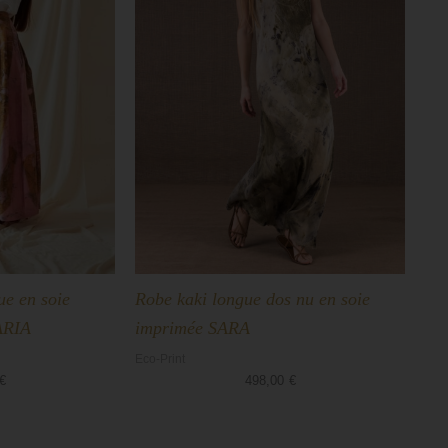
ue en soie
Robe kaki longue dos nu en soie
ARIA
imprimée SARA
Eco-Print
€
498,00
€