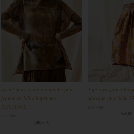
Sweat-shirt jaune à capuche pour
Jupe rose jaune long
femme en laine imprimée
sauvage imprimée S
MYCONOS
Eco-Print
545,00
Eco-Print
188,00
€