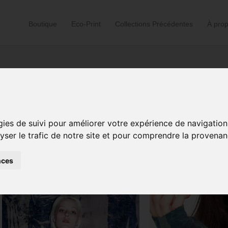
Boutique
Eco-Print
Collections Précédentes
À pro
Accueil
/
Eco-Print
/ Page 2
gies de suivi pour améliorer votre expérience de navigation
lyser le trafic de notre site et pour comprendre la provenan
Trié
Affichage de 25–48 sur 67 résultats
du
plus
récent
nces
au
plus
ancien