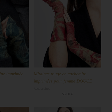
Mitaines rouge en cachemire
aine imprimée
imprimées pour femme DOUCE
Accessoires
55,00
€
€