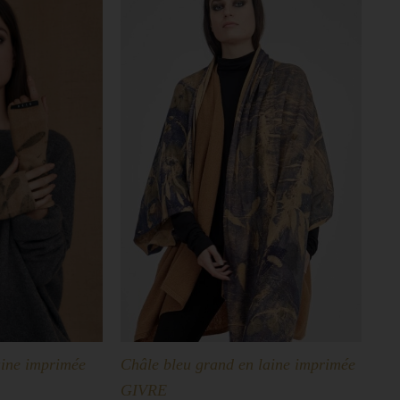
aine imprimée
Châle bleu grand en laine imprimée
GIVRE