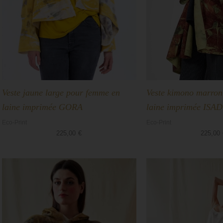
Veste jaune large pour femme en
Veste kimono marron
laine imprimée GORA
laine imprimée ISA
Eco-Print
Eco-Print
225,00
€
225,00