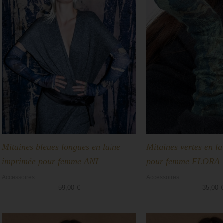
Mitaines bleues longues en laine
Mitaines vertes en l
imprimée pour femme ANI
pour femme FLORA
Accessoires
Accessoires
59,00
€
35,00