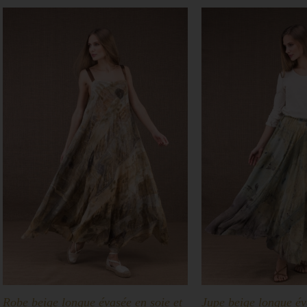
Robe beige longue évasée en soie et
Jupe beige longue év